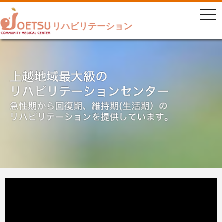
togg
navi
リハビリテーション